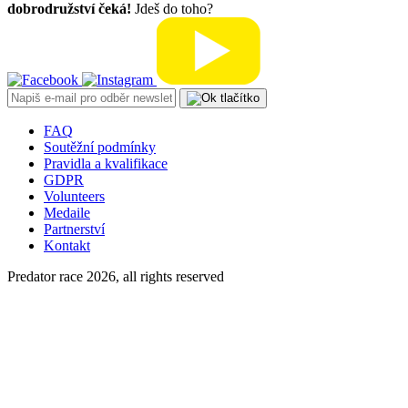
dobrodružství čeká!
Jdeš do toho?
FAQ
Soutěžní podmínky
Pravidla a kvalifikace
GDPR
Volunteers
Medaile
Partnerství
Kontakt
Predator race 2026, all rights reserved